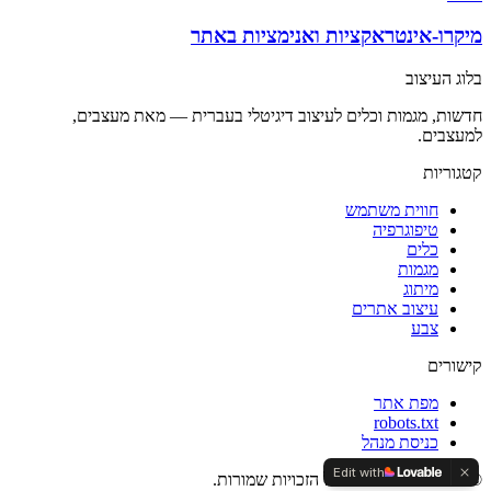
מיקרו-אינטראקציות ואנימציות באתר
בלוג העיצוב
חדשות, מגמות וכלים לעיצוב דיגיטלי בעברית — מאת מעצבים,
למעצבים.
קטגוריות
חווית משתמש
טיפוגרפיה
כלים
מגמות
מיתוג
עיצוב אתרים
צבע
קישורים
מפת אתר
robots.txt
כניסת מנהל
Edit with
©
2026
בלוג העיצוב
. כל הזכויות שמורות.