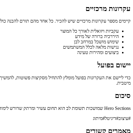
עקרונות מרכזיים
קיימים מספר עקרונות מרכזיים שיש להכיר. כל אחד מהם תורם להבנה כולל
עקביות ויזואלית לאורך כל המוצר
היררכיה ברורה של מידע
שימוש מושכל במרחב לבן
נגישות מלאה לכלל המשתמשים
ביצועים ומהירות טעינה
יישום בפועל
כדי ליישם את העקרונות בפועל מומלץ להתחיל מסקיצות פשוטות, להמשיך 
מיטבית.
סיכום
Hero Sections שמושכות תשומת לב הוא תחום עשיר ומרתק שדורש לימוד מתמיד והתעדכנות במגמות. נקווה שהמאמר נתן לכם בסיס איתן להמשיך וללמוד, ולעצב חוויות דיגיטליות יוצאות דופן עבור המשתמשים שלכם.
#
עיצוב
#
דיגיטל
#
מיתוג
מאמרים קשורים