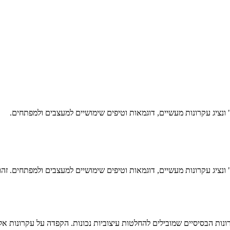
נושא "Hero Sections שמושכות תשומת לב" ונציג עקרונות מעשיים, דוגמאות וטיפים שימושיים ל