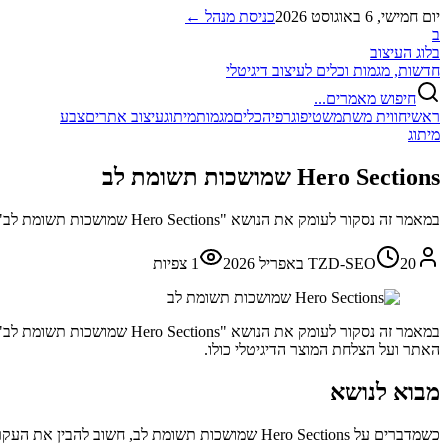
יום חמישי, 6 באוגוסט 2026
כניסת מנהל ←
ב
בלוג העיצוב
חדשות, מגמות וכלים לעיצוב דיגיטלי
חיפוש מאמרים...
ראשי
חווית משתמש
טיפוגרפיה
כלים
מגמות
מיתוג
עיצוב אתרים
צבע
מיתוג
Hero Sections שמושכות תשומת לב
במאמר זה נסקור לעומק את הנושא "Hero Sections שמושכות תשומת לב" ונציג עקרונות מעשיים, דוגמאות וטיפים שימושיים למעצבים ולמפתחים.
20 באפריל 2026
TZD-SEO
1
צפיות
במאמר זה נסקור לעומק את ה
האתר ועל הצלחת המוצר הדיגיטלי כולו.
מבוא לנושא
כשמדברים על Hero Sections שמושכות תשומת לב, חשוב להבין את העקרונות הבסיסיים שמובילים להחלטות עיצוביות נכונות. הקפדה על עקרונות אלו תאפשר לכם ליצור חוויות משתמש איכותיות ומקצועיות.